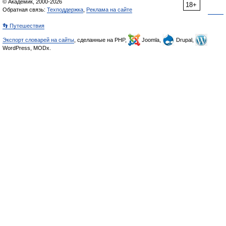
© Академик, 2000-2026
18+
Обратная связь:
Техподдержка
,
Реклама на сайте
👣 Путешествия
Экспорт словарей на сайты
, сделанные на PHP,
Joomla,
Drupal,
WordPress, MODx.